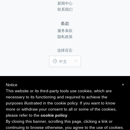
新闻中心
联系我们
条款
服务条款
隐私政策
选择语言:
中文
关注我们:
×
Notice
This website or its third-party tools use cookies, which are
necessary to its functioning and required to achieve the
purposes illustrated in the cookie policy. If you want to know
more or withdraw your consent to all or some of the cookies,
please refer to the
cookie policy
.
Copyright@2019-2020 JIMCLOUD TECHNOLOGY PTE. LTD 版权所有 All Rights
By closing this banner, scrolling this page, clicking a link or
Reserved
continuing to browse otherwise, you agree to the use of cookies.